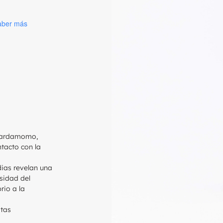
aber más
 cardamomo,
tacto con la
dias revelan una
sidad del
rio a la
otas